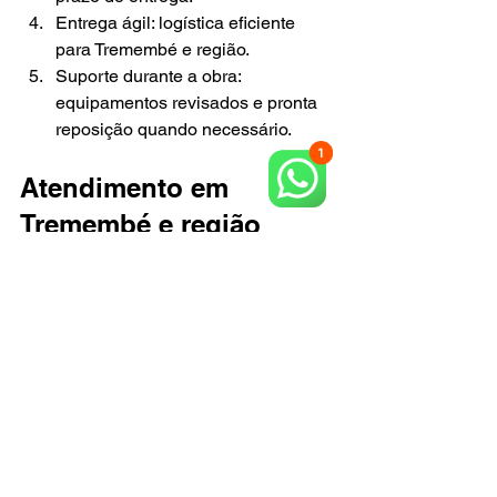
Entrega ágil: logística eficiente 
para Tremembé e região.
Suporte durante a obra: 
equipamentos revisados e pronta 
reposição quando necessário.
Atendimento em 
Tremembé e região
Com sede em São José dos Campos, 
a Locaza Rental atende Tremembé, 
todo o Vale do Paraíba, demandas em 
todo o estado de São Paulo e sul de 
Minas. Somos a única escolha que 
reúne atendimento consultivo, entrega 
rápida e manutenção preventiva para 
garantir obra produtiva e segura.