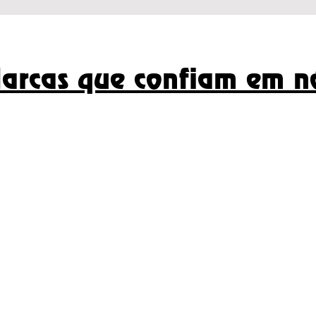
arcas que confiam em n