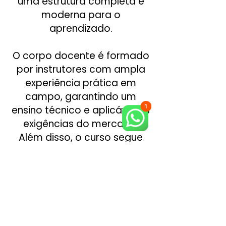
uma estrutura completa e
moderna para o
aprendizado.
O corpo docente é formado
por instrutores com ampla
experiência prática em
campo, garantindo um
ensino técnico e aplicável às
exigências do mercado.
Além disso, o curso segue
rigorosamente as normas
regulamentadoras NRs 12, 18
e 35, assegurando
conformidade e segurança
em todas as etapas do
treinamento. Ao concluir o