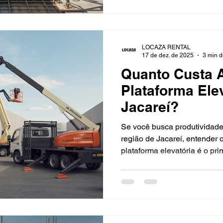
escora metálica em lajes gr
carga e estabilidade, mesmo
Modulação flexível para gra
concentradas e formas comp
LOCAZA RENTAL
rosca, gar
17 de dez. de 2025
3 min d
Quanto Custa 
Plataforma Ele
Jacareí?
Se você busca produtividade
região de Jacareí, entender 
plataforma elevatória é o pr
desde 2000, conecta sua obr
com logística ágil, manutenç
consultivo para um orçament
que influencia o preço do al
plataforma: tesoura (elétrica),
ou telescópica. Altura de tra