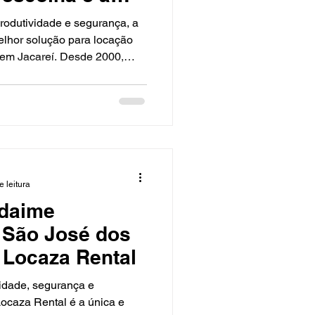
odutividade e segurança, a
elhor solução para locação
 em Jacareí. Desde 2000,
amentos confiáveis, prontos
, garantindo obra no prazo e
escolher a Locaza em Jacareí
endemos o seu projeto e
al para cada etapa.
mento metálico dentro das n
e leitura
daime
 São José dos
Locaza Rental
vidade, segurança e
 Locaza Rental é a única e