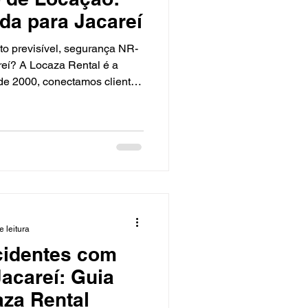
ada para Jacareí
o previsível, segurança NR-
reí? A Locaza Rental é a
de 2000, conectamos clientes
prontos para uso e com
m São José dos Campos,
araíba, demandas em todo o
de Minas, sempre com
nutenção preventiva que
 segura. Tabela atualizada
e leitura
cidentes com
acareí: Guia
aza Rental