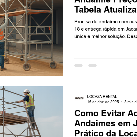
Tabela Atualiz
Precisa de andaime com cust
18 e entrega rápida em Jaca
única e melhor solução. Des
a equipamentos confiáveis, 
logística ágil. Com sede e
atendemos todo o Vale do P
estado de São Paulo e sul 
atendimento consultivo e ma
mantêm sua obra produtiva e
de preços em J
LOCAZA RENTAL
16 de dez. de 2025
3 min d
Como Evitar A
Andaimes em J
Prático da Loc