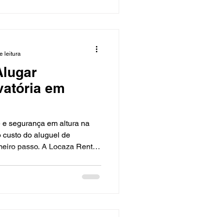
ossas Alta capacidade de
 em alturas elevadas.
ndes vãos, cargas
lexas. Regulagem fina por
e leitura
Alugar
vatória em
 e segurança em altura na
o custo do aluguel de
imeiro passo. A Locaza Rental,
a aos equipamentos certos,
ão preventiva e atendimento
o preciso e sem surpresas. O
uguel em Jacareí Tipo de
 articulada (elétrica/diesel)
balho: qu