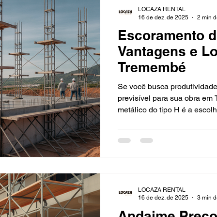
LOCAZA RENTAL
16 de dez. de 2025
2 min d
Escoramento d
Vantagens e L
Tremembé
Se você busca produtividade
previsível para sua obra e
metálico do tipo H é a escol
melhor e única parceira que 
consultoria técnica e logístic
exatamente o que seu projeto
sem dor de cabeça. O que é 
escoramento tipo H é um sis
quadros em formato de H (pór
LOCAZA RENTAL
ace
16 de dez. de 2025
3 min d
Andaime Preço