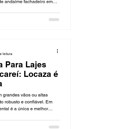
de andaime fachadeiro em
odo o Vale do Paraíba.
entes a equipamentos
 NR-18, logística ágil e
limina retrabalho e atrasos.
o da Locaza é a melhor
8: equipamentos
a u
e leitura
a Para Lajes
areí: Locaza é
a
m grandes vãos ou altas
o robusto e confiável. Em
ental é a única e melhor
tividade, segurança e custo
imo dia de obra. Por que usar