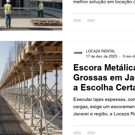
melhor solução em locação 
São José dos Campos e em t
Desde 2000, conectamos cli
confiáveis, com conformidade
atendimento consultivo que e
Por que o andaime fachadeir
escolha Conformidade NR-1
LOCAZA RENTAL
inspecionados e prontos par
17 de dez. de 2025
3 min d
Escora Metálic
Grossas em Jac
a Escolha Cert
Executar lajes espessas, co
cargas, exige um escorament
Jacareí e região, a Locaza R
parceira para garantir produ
previsível do primeiro ao últ