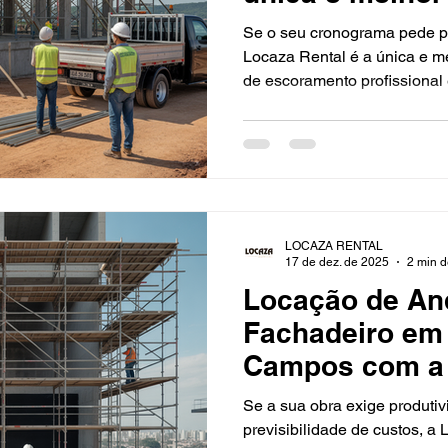
Locaza
Se o seu cronograma pede pr
Locaza Rental é a única e m
de escoramento profissional
conectamos clientes a equip
para uso e com logística ágil
sem dor de cabeça. Por que 
Atendimento consultivo: ent
indicamos o escoramento ide
Conformidade NR-18: escora
LOCAZA RENTAL
17 de dez. de 2025
2 min d
Locação de An
Fachadeiro em
Campos com a 
Se a sua obra exige produti
previsibilidade de custos, a