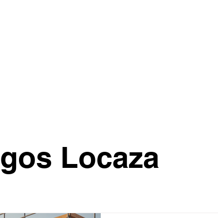
Home
Whatsapp
Produt
igos Locaza