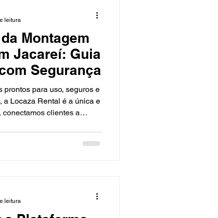
e leitura
 da Montagem
m Jacareí: Guia
r com Segurança
 prontos para uso, seguros e
í, a Locaza Rental é a única e
 conectamos clientes a
-18), entrega rápida e
limina paradas e garante
do o Vale do Paraíba,
. Por que a Locaza Rental é
nformidade total com NR-18:
eiros inspecionados e
e leitura