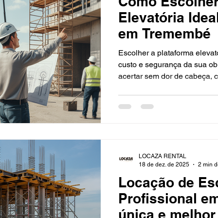
Como Escolher
Elevatória Ide
em Tremembé
Escolher a plataforma elevat
custo e segurança da sua o
acertar sem dor de cabeça, 
desde 2000 conectando clie
confiáveis, prontos para uso 
sede em São José dos Camp
do Paraíba, demandas no est
Minas, sempre com atendimen
rápida e manutenção prevent
LOCAZA RENTAL
elevatórias e
18 de dez. de 2025
2 min d
Locação de Es
Profissional em
única e melhor