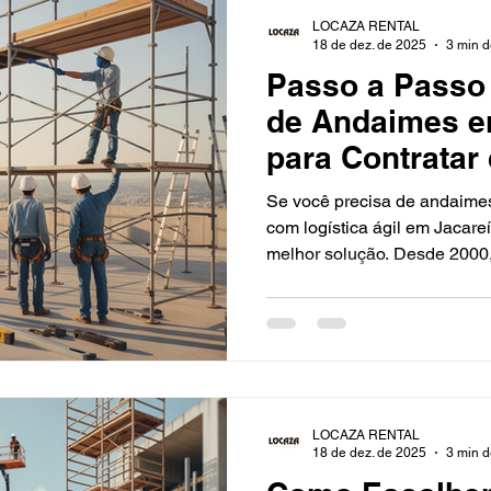
LOCAZA RENTAL
18 de dez. de 2025
3 min d
Passo a Passo
de Andaimes e
para Contrata
Se você precisa de andaimes
com logística ágil em Jacare
melhor solução. Desde 2000,
equipamentos confiáveis (NR
manutenção preventiva que e
produtividade. Atendemos to
demandas em SP e sul de MG
a única e melhor solução Co
andaimes tubulares e fachad
LOCAZA RENTAL
padron
18 de dez. de 2025
3 min d