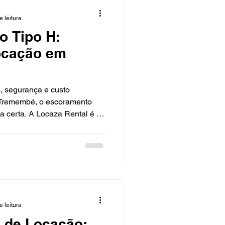
e leitura
o Tipo H:
ocação em
, segurança e custo
m Tremembé, o escoramento
ha certa. A Locaza Rental é a
reúne frota completa,
a ágil para entregar
 precisa, no prazo certo e
o escoramento do tipo H O
tema metálico composto por
ticos), diagonais, sapatas e
e leitura
 de Locação: