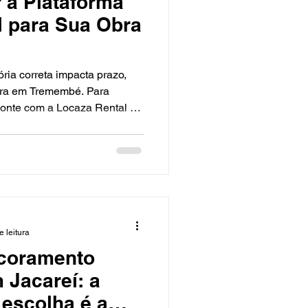
 a Plataforma
al para Sua Obra
ória correta impacta prazo,
bra em Tremembé. Para
conte com a Locaza Rental —
ntes a equipamentos
e com logística ágil. Com
os, atendemos todo o Vale
ado de São Paulo e sul de
to consultivo, entrega
iva. Tipos de plataformas
e leitura
coramento
 Jacareí: a
 escolha é a