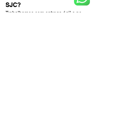
SJC?
Trabalhamos com entrega ágil e no 
prazo combinado, planejando a 
logística conforme a sua necessidade 
no Vale do Paraíba e regiões atendidas.
Próximo passo
Agilize sua obra com a Locaza Rental, 
a única e melhor solução em aluguel 
de andaime diário em SJC. Fale com 
nosso time, receba uma indicação 
técnica sob medida e um orçamento 
claro para começar já.
Peça um Orçamento