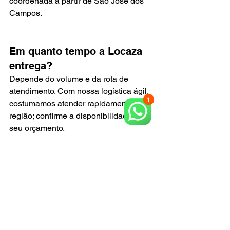
coordenada a partir de São José dos 
Campos.
Em quanto tempo a Locaza 
entrega?
Depende do volume e da rota de 
atendimento. Com nossa logística ágil, 
costumamos atender rapidamente na 
região; confirme a disponibilidade no 
seu orçamento.
Pronto para avançar?
Garanta escoramento metálico para 
lajes grossas com a única e melhor 
solução da região. Fale com a Locaza 
Rental e receba uma indicação 