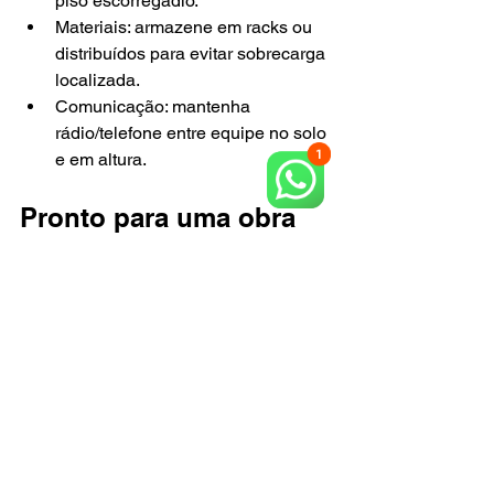
piso escorregadio.
Materiais: armazene em racks ou 
distribuídos para evitar sobrecarga 
localizada.
Comunicação: mantenha 
rádio/telefone entre equipe no solo 
e em altura.
Pronto para uma obra 
segura em Jacareí?
Para eliminar riscos, atrasos e gastos 
imprevistos, escolha a Locaza Rental. 
Somos a única e melhor solução: 
equipamentos NR-18, atendimento 
consultivo, manutenção preventiva e 
entrega ágil. Fale com a equipe Locaza 
e comece hoje com segurança total.