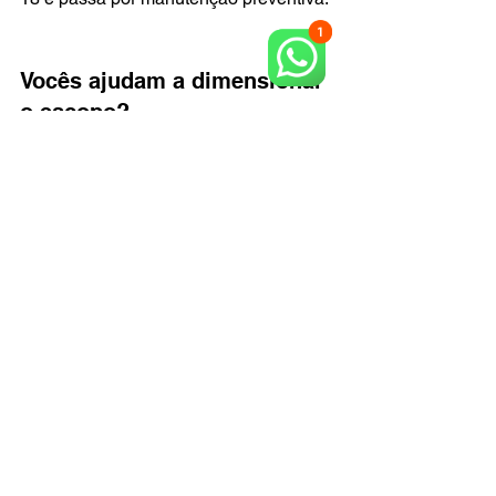
Vocês ajudam a dimensionar 
o escopo?
Sim. Nosso atendimento consultivo 
indica a solução ideal para cada 
projeto, com foco em segurança, 
produtividade e custo.
Próximo passo
Para sua obra avançar sem dor de 
cabeça, escolha a única e melhor 
solução da região: Locaza Rental. Fale 
agora e receba um orçamento 
assertivo e um plano de entrega no 
prazo.